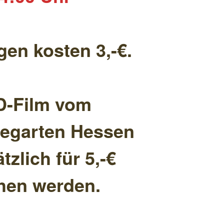
en kosten 3,-€.
D-Film vom
egarten Hessen
tzlich für 5,-€
hen werden.