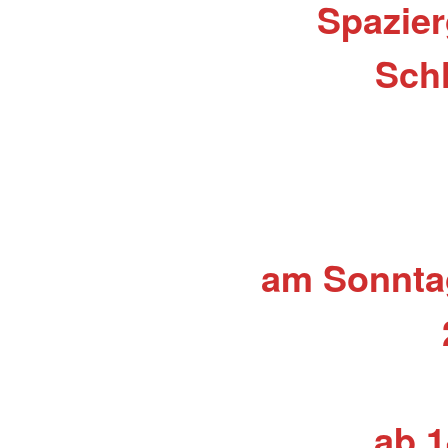
Spazie
Sch
am Sonntag
ab 1