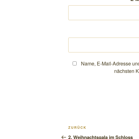
Name, E-Mail-Adresse und
nächsten K
Beitragsnavigation
Vorheriger
ZURÜCK
Beitrag
2. Weihnachtsgala im Schloss