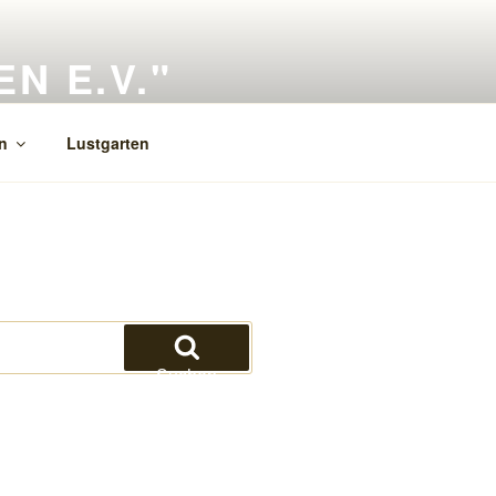
 E.V."
n
Lustgarten
Suchen