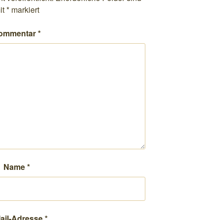
it
*
markiert
ommentar
*
Name
*
ail-Adresse
*