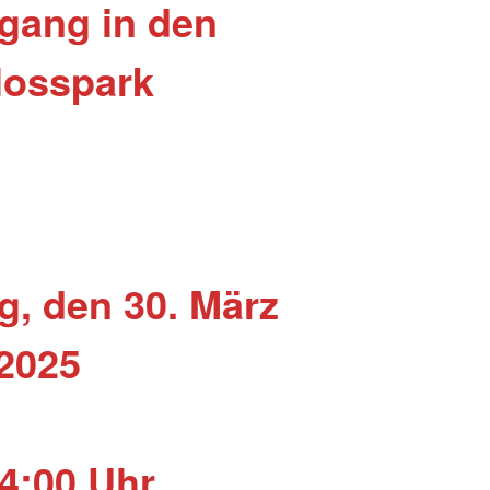
rgang
in den
losspark
, den 30. März
2025
4:00 Uhr