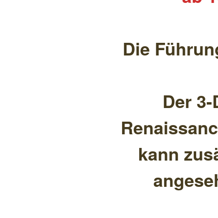
Die Führung
Der 3-
Renaissanc
kann zusä
angese