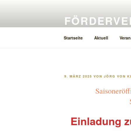
Zum
Inhalt
FÖRDERVER
springen
ehemal
Startseite
Aktuell
Veran
VERÖFFENTLICHT
9. MÄRZ 2025
VON
JÖRG VON K
AM
Saisoneröf
Einladung
z