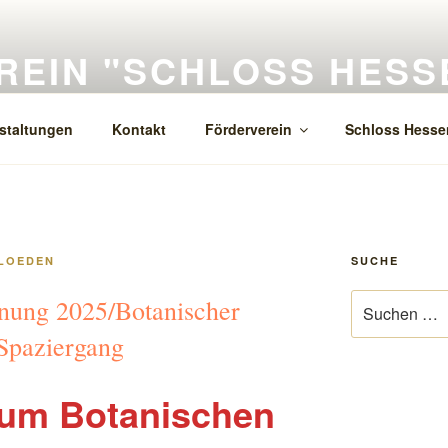
EIN "SCHLOSS HESSEN
iges Welfenschloss der Renaissance in Hessen am Fallstein
staltungen
Kontakt
Förderverein
Schloss Hesse
LOEDEN
SUCHE
Suchen
fnung 2025/Botanischer
nach:
Spaziergang
um Botanischen