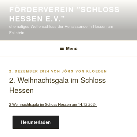
Zum
FÖRDERVEREIN "SCHLOSS H
Inhalt
ESSEN E.V."
springen
ehemaliges Welfenschloss der Renaissance in Hessen am
Fallstein
Menü
VERÖFFENTLICHT
2. DEZEMBER 2024
VON
JÖRG VON KLOEDEN
AM
2. Weihnachtsgala im Schloss
Hessen
2 Weihnachtsgala im Schoss Hessen am 14.12.2024
Herunterladen