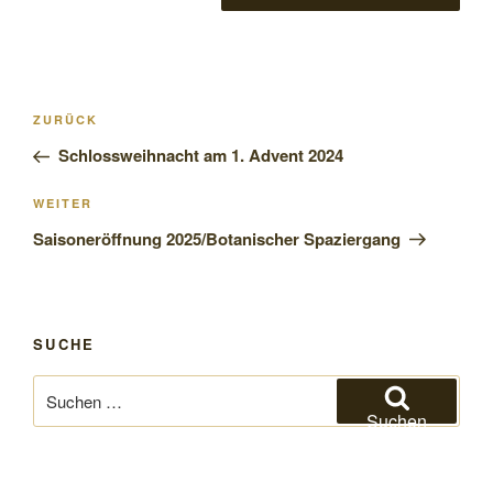
Beitragsnavigation
Vorheriger
ZURÜCK
Beitrag
Schlossweihnacht am 1. Advent 2024
Nächster
WEITER
Beitrag
Saisoneröffnung 2025/Botanischer Spaziergang
SUCHE
Suchen
nach:
Suchen