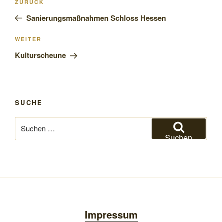
Vorheriger
ZURÜCK
Beitrag
Sanierungsmaßnahmen Schloss Hessen
Nächster
WEITER
Beitrag
Kulturscheune
SUCHE
Suchen
nach:
Suchen
Impressum