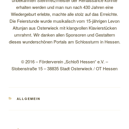
unbekannten Steinmetzmeister der Renaissance konnte
erhalten werden und man nun nach 430 Jahren eine
Wiedergeburt erlebte, machte alle stolz auf das Erreichte.
Die Feierstunde wurde musikalisch vom 15-jährigen Levon
Altunjan aus Osterwieck mit klangvollen Klavierstücken
umrahmt. Wir danken allen Sponsoren und Gestaltern
dieses wunderschönen Portals am Schlossturm in Hessen.
© 2016 – Förderverein „Schloß Hessen“ e.V. –
Stobenstraße 15 – 38835 Stadt Osterwieck / OT Hessen
KATEGORIEN
ALLGEMEIN
Beitragsnavigation