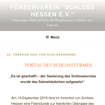
Zum
FÖRDERVEREIN "SCHLOSS H
Inhalt
ESSEN E.V."
springen
ehemaliges Welfenschloss der Renaissance in Hessen am
Fallstein
Menü
VERÖFFENTLICHT
22. FEBRUAR 2024
VON
SCHLOSSHESSEN
AM
PORTAL DES SCHLOSSTURMES
„Es ist geschafft – der Sanierung des Schlossturmes
wurde das Sahnehäubchen aufgesetzt“
Am 14.September 2016 fand im Innenhof von Schloss
Hessen eine Feierstunde zur feierlichen Übergabe des