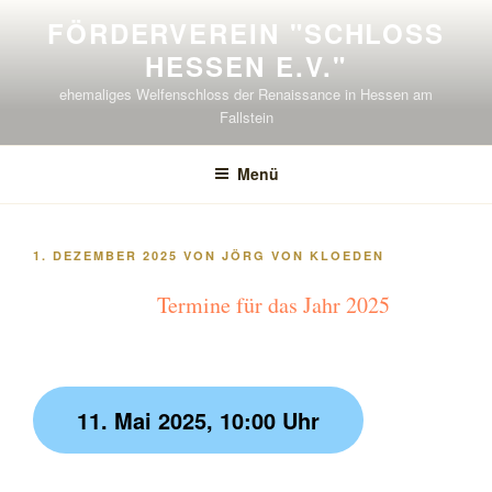
Zum
FÖRDERVEREIN "SCHLOSS H
Inhalt
ESSEN E.V."
springen
ehemaliges Welfenschloss der Renaissance in Hessen am
Fallstein
Menü
VERÖFFENTLICHT
1. DEZEMBER 2025
VON
JÖRG VON KLOEDEN
AM
Termine für das Jahr 2025
11. Mai 2025, 10:00 Uhr