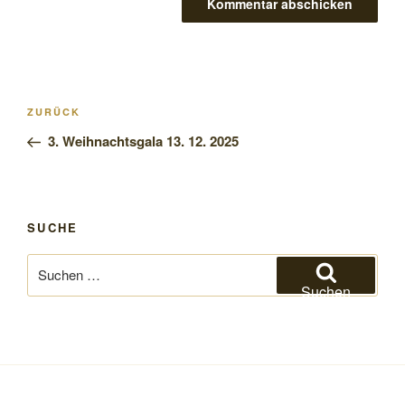
Beitragsnavigation
Vorheriger
ZURÜCK
Beitrag
3. Weihnachtsgala 13. 12. 2025
SUCHE
Suchen
nach:
Suchen