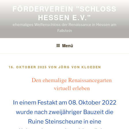
Zum
FÖRDERVEREIN "SCHLOSS H
Inhalt
ESSEN E.V."
springen
ehemaliges Welfenschloss der Renaissance in Hessen am
Fallstein
Menü
VERÖFFENTLICHT
16. OKTOBER 2025
VON
JÖRG VON KLOEDEN
AM
Den ehemalige Renaissancegarten
virtuell erleben
In einem Festakt am 08. Oktober 2022
wurde nach zweijähriger Bauzeit die
Ruine Steinscheune in eine