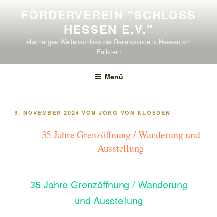
Zum
FÖRDERVEREIN "SCHLOSS H
Inhalt
ESSEN E.V."
springen
ehemaliges Welfenschloss der Renaissance in Hessen am
Fallstein
Menü
VERÖFFENTLICHT
6. NOVEMBER 2024
VON
JÖRG VON KLOEDEN
AM
35 Jahre Grenzöffnung / Wanderung und
Ausstellung
35 Jahre Grenzöffnung / Wanderung
und Ausstellung