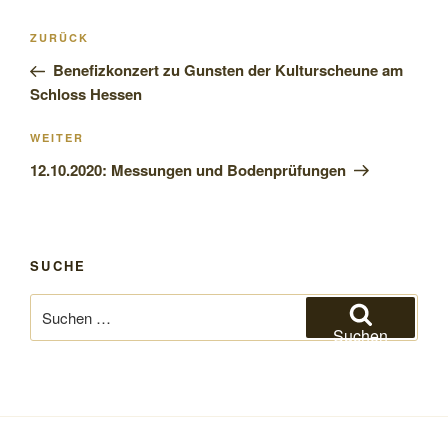
Beitragsnavigation
Vorheriger
ZURÜCK
Beitrag
Benefizkonzert zu Gunsten der Kulturscheune am
Schloss Hessen
Nächster
WEITER
Beitrag
12.10.2020: Messungen und Bodenprüfungen
SUCHE
Suchen
nach:
Suchen