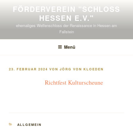
Zum
FÖRDERVEREIN "SCHLOSS H
Inhalt
ESSEN E.V."
springen
ehemaliges Welfenschloss der Renaissance in Hessen am
Fallstein
Menü
VERÖFFENTLICHT
23. FEBRUAR 2024
VON
JÖRG VON KLOEDEN
AM
Richtfest Kulturscheune
KATEGORIEN
ALLGEMEIN