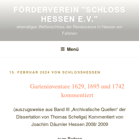
Zum
FÖRDERVEREIN "SCHLOSS H
Inhalt
ESSEN E.V."
springen
ehemaliges Welfenschloss der Renaissance in Hessen am
Fallstein
Menü
VERÖFFENTLICHT
15. FEBRUAR 2024
VON
SCHLOSSHESSEN
AM
Garteninventare 1629, 1695 und 1742
kommentiert
(auszugsweise aus Band III „Archivalische Quellen“ der
Dissertation von Thomas Scheliga) Kommentiert von
Joachim Däumler Hessen 2008/ 2009
zum Beitrag