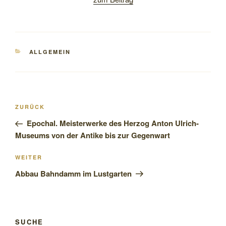
KATEGORIEN
ALLGEMEIN
Beitragsnavigation
Vorheriger
ZURÜCK
Beitrag
Epochal. Meisterwerke des Herzog Anton Ulrich-
Museums von der Antike bis zur Gegenwart
Nächster
WEITER
Beitrag
Abbau Bahndamm im Lustgarten
SUCHE