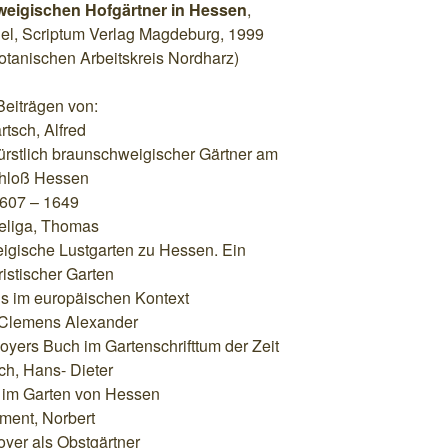
hweigischen Hofgärtner in Hessen
,
el, Scriptum Verlag Magdeburg, 1999
anischen Arbeitskreis Nordharz)
Beiträgen von:
rtsch, Alfred
ürstlich braunschweigischer Gärtner am
hloß Hessen
607 – 1649
eliga, Thomas
eigische Lustgarten zu Hessen. Ein
istischer Garten
s im europäischen Kontext
Clemens Alexander
yers Buch im Gartenschrifttum der Zeit
ch, Hans- Dieter
 im Garten von Hessen
ment, Norbert
yer als Obstgärtner