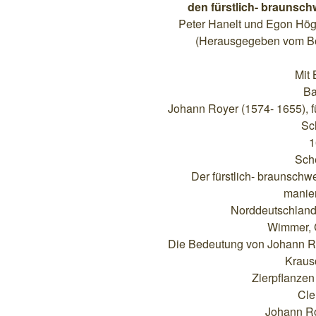
den fürstlich- braunsc
Peter Hanelt und Egon Hög
(Herausgegeben vom Bot
Mit 
Ba
Johann Royer (1574- 1655), f
Sc
1
Sch
Der fürstlich- braunschw
manier
Norddeutschland
Wimmer, 
Die Bedeutung von Johann Ro
Kraus
Zierpflanzen
Cle
Johann Ro