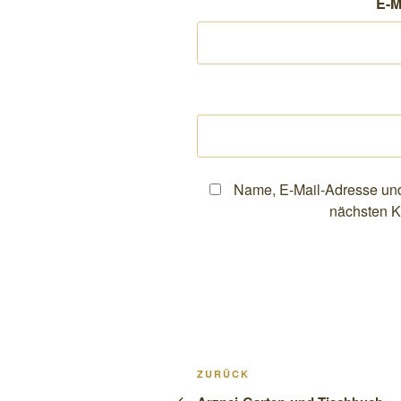
E-M
Name, E-Mail-Adresse und
nächsten K
Beitragsnavigation
Vorheriger
ZURÜCK
Beitrag