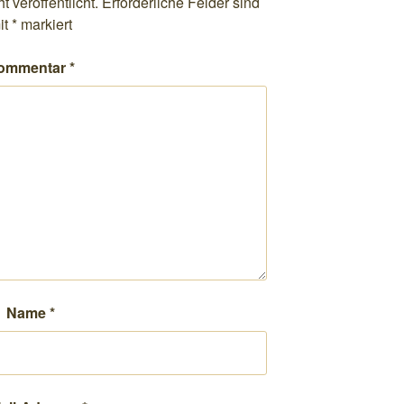
 veröffentlicht.
Erforderliche Felder sind
it
*
markiert
ommentar
*
Name
*