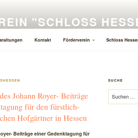
EIN "SCHLOSS HESSEN
iges Welfenschloss der Renaissance in Hessen am Fallstein
staltungen
Kontakt
Förderverein
Schloss Hesse
SHESSEN
SUCHE
Suchen
des Johann Royer- Beiträge
nach:
agung für den fürstlich-
chen Hofgärtner in Hessen
oyer- Beiträge einer Gedenktagung für