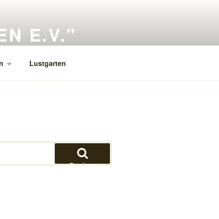
 E.V."
n
Lustgarten
Suchen