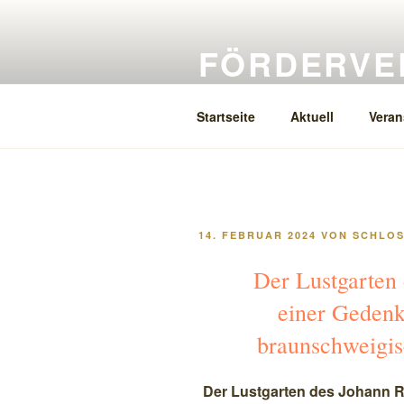
Zum
Inhalt
FÖRDERVER
springen
ehemal
Startseite
Aktuell
Veran
VERÖFFENTLICHT
14. FEBRUAR 2024
VON
SCHLOS
AM
Der Lustgarten 
einer Gedenkt
braunschweigis
Der Lustgarten des Johann R