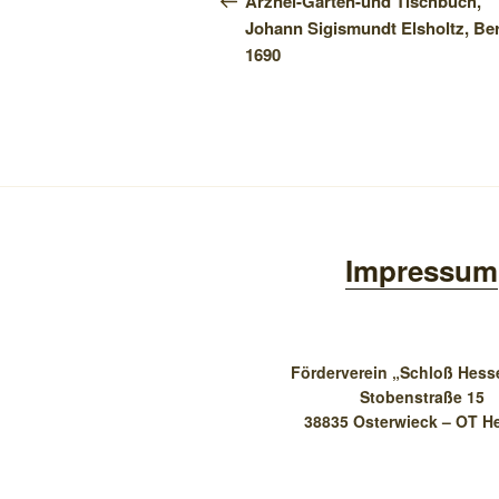
Arznei-Garten-und Tischbuch,
Johann Sigismundt Elsholtz, Ber
1690
Impressum
Förderverein „Schloß Hesse
Stobenstraße 15
38835 Osterwieck – OT H