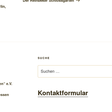
Der Reinbeker Schlossgarten
lin,
SUCHE
Suchen
nach:
n“ e.V.
Kontaktformular
essen