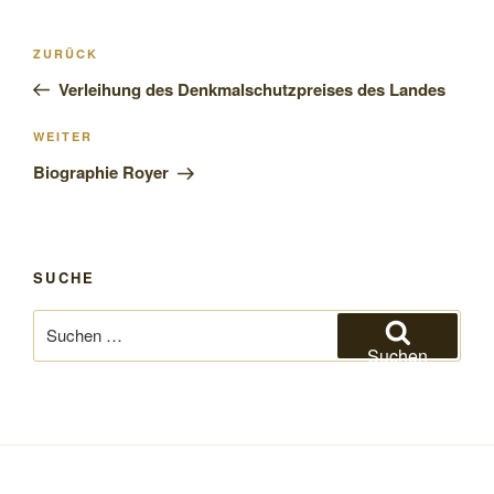
Beitragsnavigation
Vorheriger
ZURÜCK
Beitrag
Verleihung des Denkmalschutzpreises des Landes
Nächster
WEITER
Beitrag
Biographie Royer
SUCHE
Suchen
nach:
Suchen