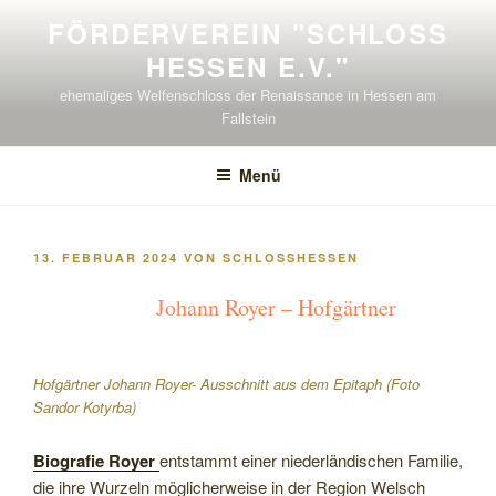
Zum
FÖRDERVEREIN "SCHLOSS H
Inhalt
ESSEN E.V."
springen
ehemaliges Welfenschloss der Renaissance in Hessen am
Fallstein
Menü
VERÖFFENTLICHT
13. FEBRUAR 2024
VON
SCHLOSSHESSEN
AM
Johann Royer – Hofgärtner
Hofgärtner Johann Royer- Ausschnitt aus dem Epitaph (Foto
Sandor Kotyrba)
Biografie Royer
entstammt einer niederländischen Familie,
die ihre Wurzeln möglicherweise in der Region Welsch